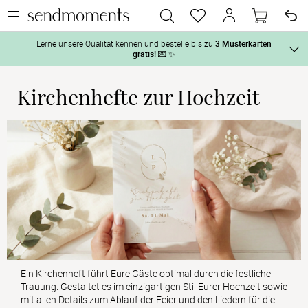
Lerne unsere Qualität kennen und bestelle bis zu
3 Musterkarten
gratis!
💌 ✨
Kirchenhefte zur Hochzeit
Und so geht‘s:
Vor der H
1. Wähle bis zu 3 Kartendesigns
 aus und gestalte sie nach Deinen 
2. Aktiviere „kostenlose Musterkarte“
 auf der jeweiligen 
Tag der H
Produktseite und lasse Dir die Karten kostenlos per Post zusenden.
Nach der 
Geschenke
Hochzeits
Ein Kirchenheft führt Eure Gäste optimal durch die festliche
Trauung. Gestaltet es im einzigartigen Stil Eurer Hochzeit sowie
mit allen Details zum Ablauf der Feier und den Liedern für die