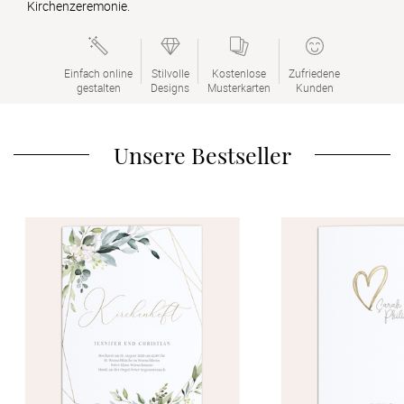
Kirchenzeremonie.
Verlobung
Junggesel
Einfach online

Stilvolle

Kostenlose

Zufriedene

gestalten
Designs
Musterkarten
Kunden
Unsere Bestseller