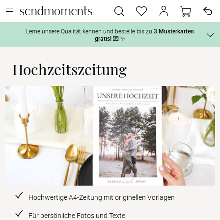
Lerne unsere Qualität kennen und bestelle bis zu
3 Musterkarten
gratis!
💌 ✨
Hochzeitszeitung
Und so geht‘s:
Vor der H
1. Wähle bis zu 3 Kartendesigns
 aus und gestalte sie nach Deinen 
2. Aktiviere „kostenlose Musterkarte“
 auf der jeweiligen 
Tag der H
Produktseite und lasse Dir die Karten kostenlos per Post zusenden.
Nach der 
Geschenke
Hochzeits
Hochwertige A4-Zeitung mit originellen Vorlagen
Für persönliche Fotos und Texte