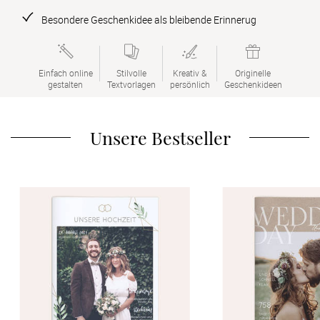
Verlobung
Besondere Geschenkidee als bleibende Erinnerug
Junggesel
Einfach online

Stilvolle

Kreativ &

Originelle

gestalten
Textvorlagen
persönlich
Geschenkideen
Unsere Bestseller