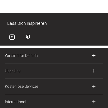
Lass Dich inspirieren
Wir sind für Dich da
Kundenservice-Hotline
Über Uns
0049 221 956 725 10
Mo. - Fr. von 9 bis 17 Uhr
Philosophie
Kostenlose Services
kontakt@sendmoments.ch
Karriere
Musterkarten
Impressum
International
Digitale Fotoalben