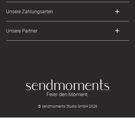
AGB & Widerrufsrecht
Deutschland
Digitale Gästelisten
Unsere Zahlungsarten
Zahlung & Versand
Österreich
FAQ & Hilfe
Datenschutz
Frankreich
Unsere Partner
LLM's
Feier den Moment.
© sendmoments Studio GmbH 2026