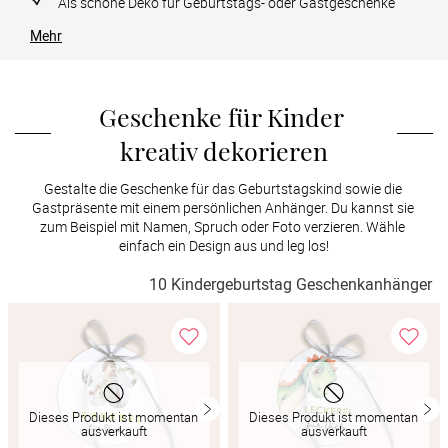
Als schöne Deko für Geburtstags- oder Gastgeschenke
Verlobung
Mehr
Junggesel
Geschenke für Kinder 
kreativ dekorieren
Gestalte die Geschenke für das Geburtstagskind sowie die 
Gastpräsente mit einem persönlichen Anhänger. Du kannst sie 
zum Beispiel mit Namen, Spruch oder Foto verzieren. Wähle 
einfach ein Design aus und leg los!
10 Kindergeburtstag Geschenkanhänger
Dieses Produkt ist momentan
Dieses Produkt ist momentan
ausverkauft
ausverkauft