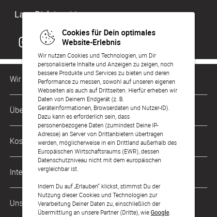
Lass Dich inspirieren
Cookies für Dein optimales
Website-Erlebnis
Wir nutzen Cookies und Technologien, um Dir
personalisierte Inhalte und Anzeigen zu zeigen, noch
bessere Produkte und Services zu bieten und deren
Wir sind für Dich da
Performance zu messen, sowohl auf unseren eigenen
Webseiten als auch auf Drittseiten. Hierfür erheben wir
Daten von Deinem Endgerät (z. B.
Kundenservice-Hotline
Geräteinformationen, Browserdaten und Nutzer-ID).
Über Uns
0049 221 956 725 10
Dazu kann es erforderlich sein, dass
Mo. - Fr. von 9 bis 17 Uhr
personenbezogene Daten (zumindest Deine IP-
Adresse) an Server von Drittanbietern übertragen
Philosophie
Kostenlose Services
werden, möglicherweise in ein Drittland außerhalb des
kontakt@sendmoments.ch
Karriere
Europäischen Wirtschaftsraums (EWR), dessen
Datenschutzniveau nicht mit dem europäischen
Musterkarten
Impressum
vergleichbar ist.
International
Digitale Fotoalben
AGB & Widerrufsrecht
Indem Du auf „Erlauben“ klickst, stimmst Du der
Nutzung dieser Cookies und Technologien zur
Deutschland
Digitale Gästelisten
Unsere Zahlungsarten
Zahlung & Versand
Verarbeitung Deiner Daten zu, einschließlich der
Übermittlung an unsere Partner (Dritte), wie
Google
.
Österreich
FAQ & Hilfe