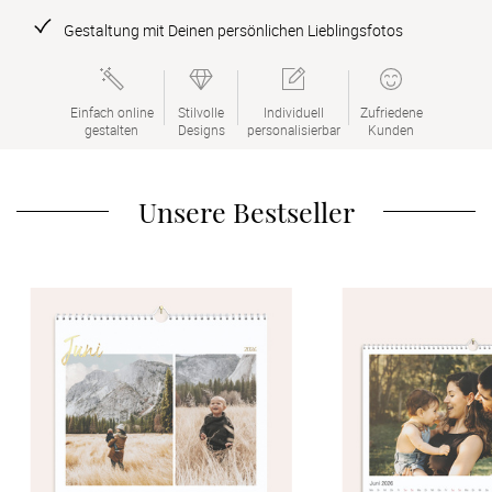
Verlobung
Gestaltung mit Deinen persönlichen Lieblingsfotos
Junggesel
Einfach online

Stilvolle

Individuell

Zufriedene

gestalten
Designs
personalisierbar
Kunden
Unsere Bestseller