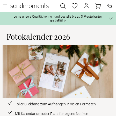
Lerne unsere Qualität kennen und bestelle bis zu
3 Musterkarten
gratis!
💌 ✨
Fotokalender 2026
Und so geht‘s:
Vor der H
1. Wähle bis zu 3 Kartendesigns
 aus und gestalte sie nach Deinen 
2. Aktiviere „kostenlose Musterkarte“
 auf der jeweiligen 
Tag der H
Produktseite und lasse Dir die Karten kostenlos per Post zusenden.
Nach der 
Geschenke
Hochzeits
Toller Blickfang zum Aufhängen in vielen Formaten
Mit Kalendarium oder Platz für eigene Notizen