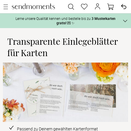
Lerne unsere Qualität kennen und bestelle bis zu
3 Musterkarten
gratis!
💌 ✨
Transparente Einlegeblätter
Und so geht‘s:
Vor der H
für Karten
1. Wähle bis zu 3 Kartendesigns
 aus und gestalte sie nach Deinen 
2. Aktiviere „kostenlose Musterkarte“
 auf der jeweiligen 
Tag der H
Produktseite und lasse Dir die Karten kostenlos per Post zusenden.
Nach der 
Geschenke
Hochzeits
Passend zu Deinem gewählten Kartenformat