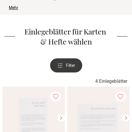
Verlobung
Mehr
Junggesel
Einlegeblätter für Karten 
& Hefte wählen
Filter
4 Einlegeblätter