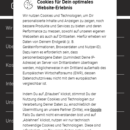
Cookies für Dein optimales
Website-Erlebnis
Wir nutzen Cookies und Technologien, um Dir
personalisierte Inhalte und Anzeigen zu zeigen, noch
bessere Produkte und Services zu bieten und deren
Wir sind für Dich da
Performance zu messen, sowohl auf unseren eigenen
Webseiten als auch auf Drittseiten. Hierfür erheben wir
Daten von Deinem Endgerät (z. B.
Kundenservice-Hotline
Über Uns
Geräteinformationen, Browserdaten und Nutzer-ID).
0049 221 956 725 10
Dazu kann es erforderlich sein, dass
Mo. - Fr. von 9 bis 17 Uhr
personenbezogene Daten (zumindest Deine IP-
Philosophie
Adresse) an Server von Drittanbietern übertragen
Kostenlose Services
werden, möglicherweise in ein Drittland außerhalb des
kontakt@sendmoments.ch
Karriere
Europäischen Wirtschaftsraums (EWR), dessen
Datenschutzniveau nicht mit dem europäischen
Musterkarten
Impressum
International
vergleichbar ist.
Digitale Fotoalben
AGB & Widerrufsrecht
Indem Du auf „Erlauben“ klickst, stimmst Du der
Deutschland
Nutzung dieser Cookies und Technologien zur
Digitale Gästelisten
Unsere Zahlungsarten
Zahlung & Versand
Verarbeitung Deiner Daten zu, einschließlich der
Österreich
Übermittlung an unsere Partner (Dritte), wie
Google
.
FAQ & Hilfe
Datenschutz
Falls Du damit nicht einverstanden bist und auf
Frankreich
„Ablehnen“ klickst, nutzen wir nur technisch
Unsere Partner
LLM's
notwendige Cookies und Technologien. Diese sind