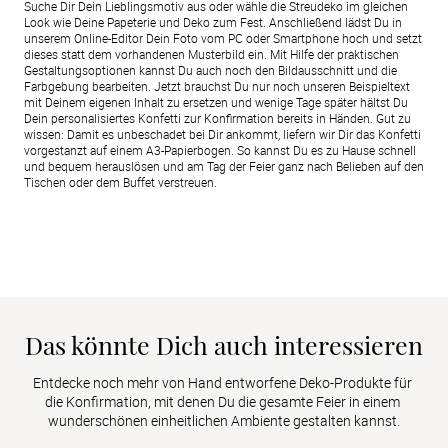
Suche Dir Dein Lieblingsmotiv aus oder wähle die Streudeko im gleichen
Look wie Deine Papeterie und Deko zum Fest. Anschließend lädst Du in
unserem Online-Editor Dein Foto vom PC oder Smartphone hoch und setzt
dieses statt dem vorhandenen Musterbild ein. Mit Hilfe der praktischen
Gestaltungsoptionen kannst Du auch noch den Bildausschnitt und die
Farbgebung bearbeiten. Jetzt brauchst Du nur noch unseren Beispieltext
mit Deinem eigenen Inhalt zu ersetzen und wenige Tage später hältst Du
Dein personalisiertes Konfetti zur Konfirmation bereits in Händen. Gut zu
wissen: Damit es unbeschadet bei Dir ankommt, liefern wir Dir das Konfetti
vorgestanzt auf einem A3-Papierbogen. So kannst Du es zu Hause schnell
und bequem herauslösen und am Tag der Feier ganz nach Belieben auf den
Tischen oder dem Buffet verstreuen.
Das könnte Dich auch interessieren
Entdecke noch mehr von Hand entworfene Deko-Produkte für 
die Konfirmation, mit denen Du die gesamte Feier in einem 
wunderschönen einheitlichen Ambiente gestalten kannst.