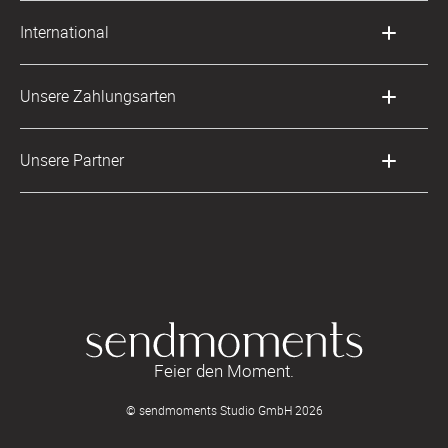
Musterkarten
Impressum
International
Digitale Fotoalben
AGB & Widerrufsrecht
Deutschland
Digitale Gästelisten
Unsere Zahlungsarten
Zahlung & Versand
Österreich
FAQ & Hilfe
Datenschutz
Frankreich
Unsere Partner
LLM's
Feier den Moment.
© sendmoments Studio GmbH 2026