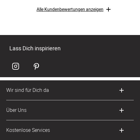
Alle Kundenbewertungen anzeigen
Lass Dich inspirieren
Wir sind für Dich da
Kundenservice-Hotline
Über Uns
0049 221 956 725 10
Mo. - Fr. von 9 bis 17 Uhr
Philosophie
Kostenlose Services
kontakt@sendmoments.ch
Karriere