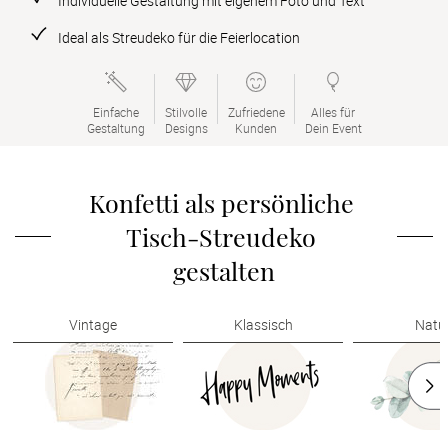
Individuelle Gestaltung mit eigenem Foto und Text
Verlobung
Ideal als Streudeko für die Feierlocation
Junggesel
Einfache

Stilvolle

Zufriedene

Alles für

Gestaltung
Designs
Kunden
Dein Event
Konfetti als persönliche 
Tisch-Streudeko 
gestalten
Vintage
Klassisch
Natu