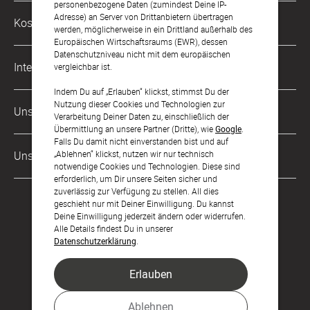
personenbezogene Daten (zumindest Deine IP-
Philosophie
Adresse) an Server von Drittanbietern übertragen
Kostenlose Services
werden, möglicherweise in ein Drittland außerhalb des
kontakt@sendmoments.ch
Karriere
Europäischen Wirtschaftsraums (EWR), dessen
Datenschutzniveau nicht mit dem europäischen
Musterkarten
Impressum
International
vergleichbar ist.
Digitale Fotoalben
AGB & Widerrufsrecht
Indem Du auf „Erlauben“ klickst, stimmst Du der
Deutschland
Nutzung dieser Cookies und Technologien zur
Digitale Gästelisten
Unsere Zahlungsarten
Zahlung & Versand
Verarbeitung Deiner Daten zu, einschließlich der
Österreich
Übermittlung an unsere Partner (Dritte), wie
Google
.
FAQ & Hilfe
Datenschutz
Falls Du damit nicht einverstanden bist und auf
Frankreich
Unsere Partner
„Ablehnen“ klickst, nutzen wir nur technisch
LLM's
notwendige Cookies und Technologien. Diese sind
erforderlich, um Dir unsere Seiten sicher und
zuverlässig zur Verfügung zu stellen. All dies
geschieht nur mit Deiner Einwilligung. Du kannst
Deine Einwilligung jederzeit ändern oder widerrufen.
Alle Details findest Du in unserer
Datenschutzerklärung
.
Erlauben
Feier den Moment.
Ablehnen