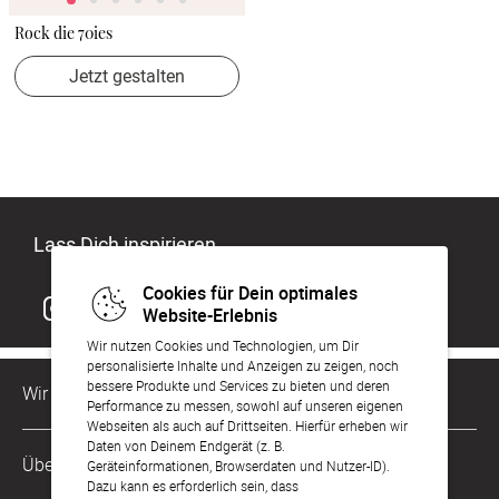
Rock die 70ies
Jetzt gestalten
Lass Dich inspirieren
Cookies für Dein optimales
Website-Erlebnis
Wir nutzen Cookies und Technologien, um Dir
personalisierte Inhalte und Anzeigen zu zeigen, noch
bessere Produkte und Services zu bieten und deren
Wir sind für Dich da
Performance zu messen, sowohl auf unseren eigenen
Webseiten als auch auf Drittseiten. Hierfür erheben wir
Daten von Deinem Endgerät (z. B.
Kundenservice-Hotline
Über Uns
Geräteinformationen, Browserdaten und Nutzer-ID).
0049 221 956 725 10
Dazu kann es erforderlich sein, dass
Mo. - Fr. von 9 bis 17 Uhr