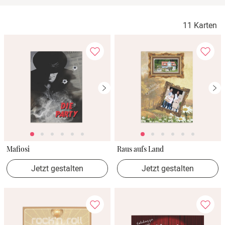
Verlobung
11 Karten
Junggesel
Mafiosi
Raus aufs Land
Jetzt gestalten
Jetzt gestalten